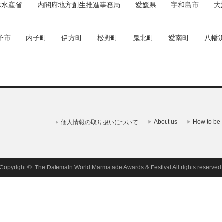
林水産省
内閣府地方創生推進事務局
愛媛県
宇和島市
大
予市
内子町
伊方町
松野町
鬼北町
愛南町
八幡
About us
How to be 
個人情報の取り扱いについて
Copyright ©
The Dalemain World Marmalade Awards & Festival
All rights reserved