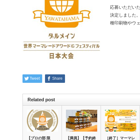
応募いただいた
決定しました。
種印刷物やウ
Tweet
Share
Related post
【プロの部 限
【満員】【予約終
［終了］マーマレ