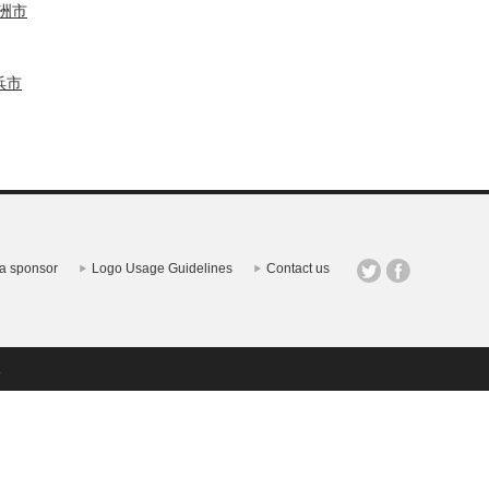
洲市
浜市
a sponsor
Logo Usage Guidelines
Contact us
.