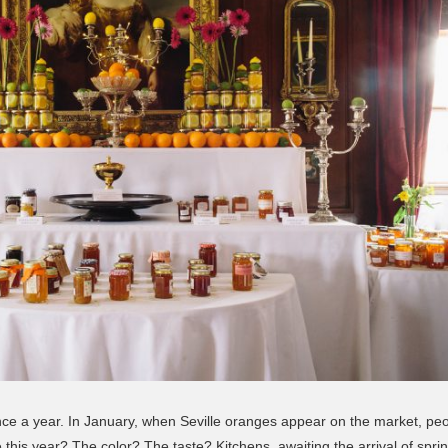
once a year. In January, when Seville oranges appear on the market, pe
is year? The color? The taste? Kitchens, awaiting the arrival of spring,