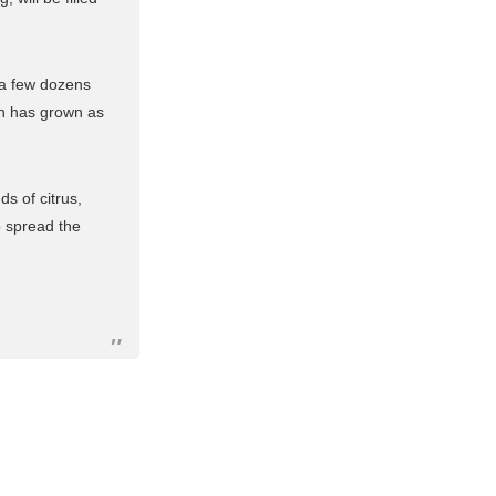
 a few dozens
ch has grown as
s of citrus,
o spread the