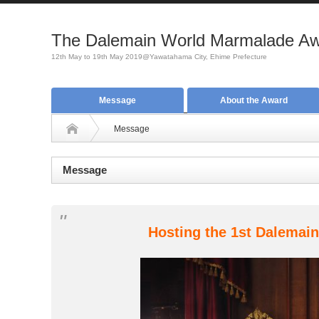
The Dalemain World Marmalade Awa
12th May to 19th May 2019@Yawatahama City, Ehime Prefecture
Message
About the Award
Message
Message
Hosting the 1st Dalemai