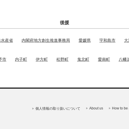
後援
林水産省
内閣府地方創生推進事務局
愛媛県
宇和島市
大
予市
内子町
伊方町
松野町
鬼北町
愛南町
八幡
About us
How to be 
個人情報の取り扱いについて