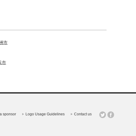
洲市
浜市
a sponsor
Logo Usage Guidelines
Contact us