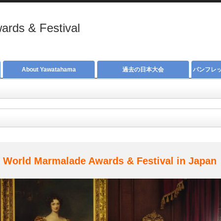
rds & Festival
About Yawatahama
過去の日本大会
パンフレ
n World Marmalade Awards & Festival in Japan