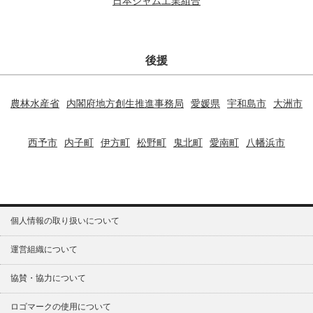
日本ジャム工業組合
後援
農林水産省
内閣府地方創生推進事務局
愛媛県
宇和島市
大洲市
西予市
内子町
伊方町
松野町
鬼北町
愛南町
八幡浜市
個人情報の取り扱いについて
運営組織について
協賛・協力について
ロゴマークの使用について