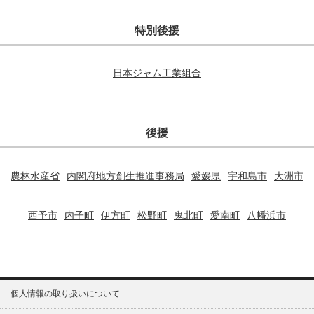
特別後援
日本ジャム工業組合
後援
農林水産省
内閣府地方創生推進事務局
愛媛県
宇和島市
大洲市
西予市
内子町
伊方町
松野町
鬼北町
愛南町
八幡浜市
個人情報の取り扱いについて