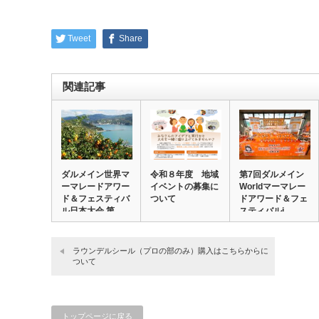
Tweet
Share
関連記事
ダルメイン世界マ
令和８年度 地域
第7回ダルメイン
ーマレードアワー
イベントの募集に
Worldマーマレー
ド＆フェスティバ
ついて
ドアワード＆フェ
ル日本大会 第
スティバルi…
１…
ラウンデルシール（プロの部のみ）購入はこちらからに
ついて
トップページに戻る