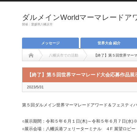
ダルメインWorldマーマレードアワー
開催：愛媛県八幡浜市
メッセージ
世界大会 紹介
八幡浜市での活動
【終了】第５回世界マー
【終了】第５回世界マーマレード大会応募作品展
2023/5/31
第５回ダルメイン世界マーマレードアワード＆フェスティ
○展示期間：令和５年６月１日(木)～令和５年６月７日(水)
○展示会場：八幡浜港フェリーターミナル ４F 展望ロビー