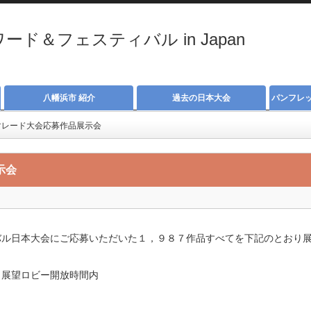
ド＆フェスティバル in Japan
八幡浜市 紹介
過去の日本大会
パンフレ
マレード大会応募作品展示会
示会
バル日本大会にご応募いただいた１，９８７作品すべてを下記のとおり
※展望ロビー開放時間内