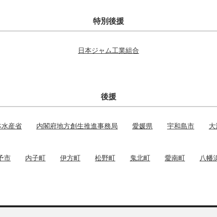
特別後援
日本ジャム工業組合
後援
林水産省
内閣府地方創生推進事務局
愛媛県
宇和島市
大
予市
内子町
伊方町
松野町
鬼北町
愛南町
八幡