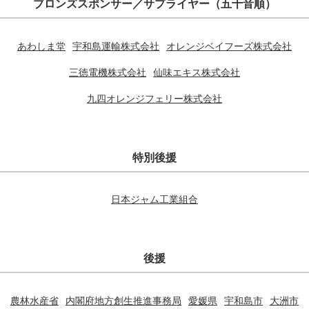
ブロンズスポンサー／サプライヤー（五十音順）
あわしま堂
宇和島運輸株式会社
オレンジベイフーズ株式会社
三徳電機株式会社
仙味エキス株式会社
九四オレンジフェリー株式会社
特別後援
日本ジャム工業組合
後援
農林水産省
内閣府地方創生推進事務局
愛媛県
宇和島市
大洲市